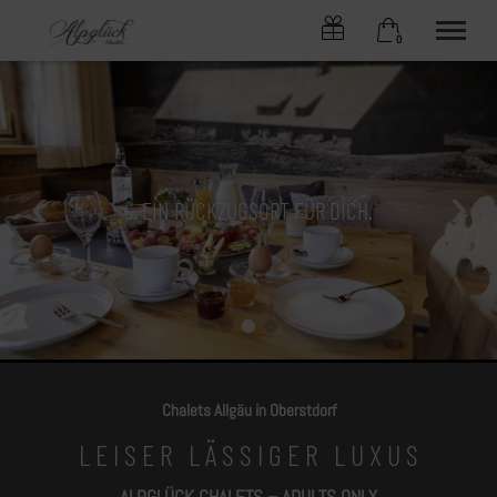
0
×
Ohne Zeitraum
Warenkorb ist leer
Beliebige Personenzahl
JEDES CHALET EIN KOSMOS
... EIN RÜCKZUGSORT FÜR DICH.
... DEINE AUSZEIT
CHALETs
FÜR SICH ...
ONLINE-BUCHEN
SERVICE
ANGEBOTE
ALPLIEBE
KONTAKT
OBERSTDORF
Chalets Allgäu in Oberstdorf
Tel.
+49 8322 6797
L E I S E R L Ä S S I G E R L U X U S