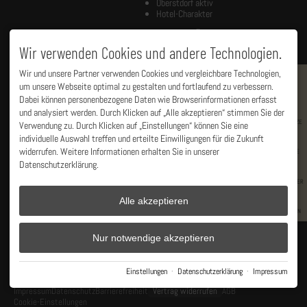
Oberstdorf aktiv
Hotel-Charakter
WIR SIND ...
ADULTS ONLY FÜR ...
Wir verwenden Cookies und andere Technologien.
... ein feines, kleines, sehr
Päärchen jeglichen Alters
hochwertig eingerichtetes
frisch Verheiratete
Chaletdorf. Im Herzen von
Wir und unsere Partner verwenden Cookies und vergleichbare Technologien,
Eltern, die frei haben
Oberstdorf, absolut ruhig gelegen.
um unsere Webseite optimal zu gestalten und fortlaufend zu verbessern.
Paare, die ohne Kinder reisen
BUCHEN
Großeltern mit Zeit
Dabei können personenbezogene Daten wie Browserinformationen erfasst
Unsere großzügigen, frei stehenden
frisch Verliebte
und analysiert werden. Durch Klicken auf „Alle akzeptieren“ stimmen Sie der
Chalets bieten luxuriösen Komfort
Senioren mit Muse
RESTPLÄTZE
Verwendung zu. Durch Klicken auf „Einstellungen“ können Sie eine
wie im Hotel, privat Sauna & Spa,
Frühstücksglück im Korb,
individuelle Auswahl treffen und erteilte Einwilligungen für die Zukunft
Ihr sehnt Euch nach einer Auszeit,
kneippsche Frische im Naturteich,
widerrufen. Weitere Informationen erhalten Sie in unserer
nach
leisem, lässigem Luxus
... bei
ANGEBOTE
herrliche Bergblicke ...
uns seid Ihr richtig!
Datenschutzerklärung.
NEWSLETTER
Alle akzeptieren
GUTSCHEIN
Nur notwendige akzeptieren
Facebook
Instagram
Einstellungen
·
Datenschutzerklärung
·
Impressum
Impressum
Datenschutz
Barrierefreiheit
Vertrag widerrufen
AGB
Cookie-Einstellungen