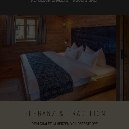
ALPGLÜCK CHALETS – ADULTS ONLY
E L E G A N Z & T R A D I T I O N
DEIN CHALET IM HERZEN VON OBERSTDORF