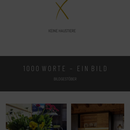
KEINE HAUSTIERE
1 0 0 0 W O R T E – E I N B I L D
BILDGESTÖBER