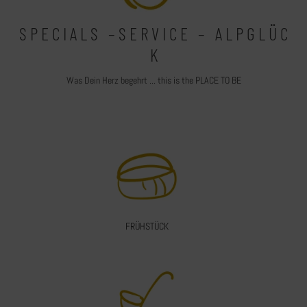
S P E C I A L S – S E R V I C E – A L P G L Ü C
K
Was Dein Herz begehrt ... this is the PLACE TO BE
FRÜHSTÜCK