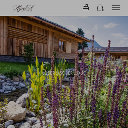
0
×
Ohne Zeitraum
Warenkorb ist leer
Beliebige Personenzahl
CHALETs
ONLINE-BUCHEN
SERVICE
LEISER LÄSSIGER LUXUS
ANGEBOTE
ALPLIEBE
KONTAKT
OBERSTDORF
Tel.
+49 8322 6797