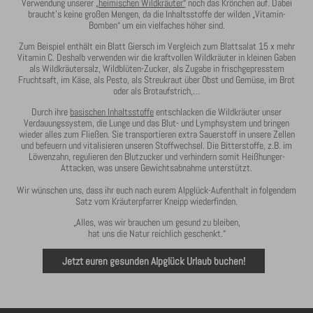
Verwendung unserer
„heimischen Wildkräuter“
noch das Krönchen auf. Dabei
braucht’s keine großen Mengen, da die Inhaltsstoffe der wilden „Vitamin-
Bomben“ um ein vielfaches höher sind.
Zum Beispiel enthält ein Blatt Giersch im Vergleich zum Blattsalat 15 x mehr
Vitamin C. Deshalb verwenden wir die kraftvollen Wildkräuter in kleinen Gaben
als Wildkräutersalz, Wildblüten-Zucker, als Zugabe in frischgepresstem
Fruchtsaft, im Käse, als Pesto, als Streukraut über Obst und Gemüse, im Brot
oder als Brotaufstrich,…
Durch ihre
basischen Inhaltsstoffe
entschlacken die Wildkräuter unser
Verdauungssystem, die Lunge und das Blut- und Lymphsystem und bringen
wieder alles zum Fließen. Sie transportieren extra Sauerstoff in unsere Zellen
und befeuern und vitalisieren unseren Stoffwechsel. Die Bitterstoffe, z.B. im
Löwenzahn, regulieren den Blutzucker und verhindern somit Heißhunger-
Attacken, was unsere Gewichtsabnahme unterstützt.
Wir wünschen uns, dass ihr euch nach eurem Alpglück-Aufenthalt in folgendem
Satz vom Kräuterpfarrer Kneipp wiederfinden.
„Alles, was wir brauchen um gesund zu bleiben,
hat uns die Natur reichlich geschenkt.“
Jetzt euren gesunden Alpglück Urlaub buchen!