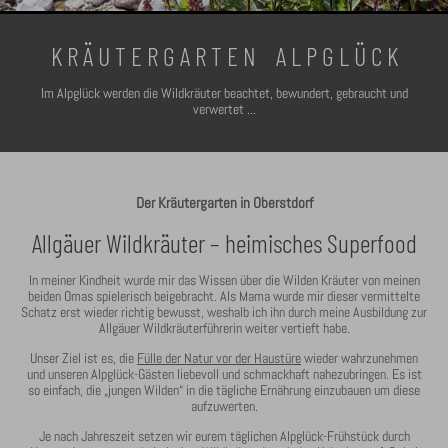
K R Ä U T E R G A R T E N A L P G L Ü C K
Im Alpglück werden die Wildkräuter beachtet, bewundert, gebraucht und
verwertet ...
Der Kräutergarten in Oberstdorf
Allgäuer Wildkräuter – heimisches Superfood
In meiner Kindheit wurde mir das Wissen über die Wilden Kräuter von meinen
beiden Omas spielerisch beigebracht. Als Mama wurde mir dieser vermittelte
Schatz erst wieder richtig bewusst, weshalb ich ihn durch meine Ausbildung zur
Allgäuer Wildkräuterführerin weiter vertieft habe.
Unser Ziel ist es, die
Fülle der Natur vor der Haustüre
wieder wahrzunehmen
und unseren Alpglück-Gästen liebevoll und schmackhaft nahezubringen. Es ist
so einfach, die „jungen Wilden“ in die tägliche Ernährung einzubauen um diese
aufzuwerten.
Je nach Jahreszeit setzen wir eurem täglichen Alpglück-Frühstück durch