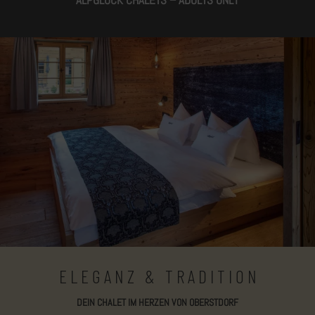
ALPGLÜCK CHALETS – ADULTS ONLY
E L E G A N Z & T R A D I T I O N
DEIN CHALET IM HERZEN VON OBERSTDORF