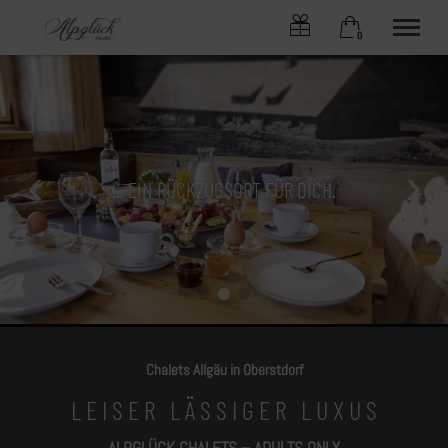
0
×
Ohne Zeitraum
Warenkorb ist leer
Beliebige Personenzahl
JEDES CHALET EIN KOSMOS
... EIN RÜCKZUGSORT FÜR DICH.
... DEINE AUSZEIT
CHALETs
FÜR SICH ...
ONLINE-BUCHEN
SERVICE
ANGEBOTE
ALPLIEBE
KONTAKT
OBERSTDORF
Chalets Allgäu in Oberstdorf
Tel.
+49 8322 6797
L E I S E R L Ä S S I G E R L U X U S