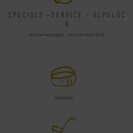
S P E C I A L S – S E R V I C E – A L P G L Ü C
K
Was Dein Herz begehrt ... this is the PLACE TO BE
FRÜHSTÜCK