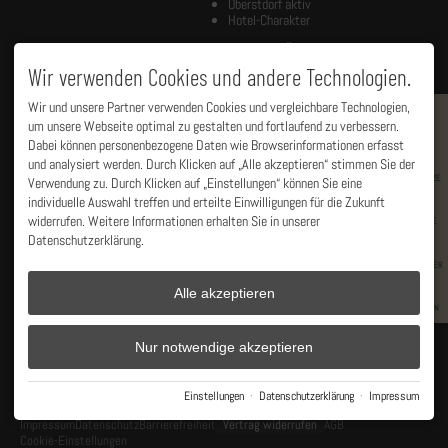
Oberstdorf aktiv
Hotel-Charakter
WIR SIND ...
ADULTS ONLY FÜR ...
Wir verwenden Cookies und andere Technologien.
... ein feines, kleines, sehr
Päärchen jeglichen Alters
hochwertig eingerichtetes
frisch Verheiratete
Chaletdorf. Im Herzen von
Wir und unsere Partner verwenden Cookies und vergleichbare Technologien,
Eltern, die frei haben
Oberstdorf, absolut ruhig gelegen.
um unsere Webseite optimal zu gestalten und fortlaufend zu verbessern.
Paare, die ohne Kinder reisen
BUCHEN
Großeltern mit Zeit
Dabei können personenbezogene Daten wie Browserinformationen erfasst
Unsere großzügigen, frei stehenden
frisch Verliebte
und analysiert werden. Durch Klicken auf „Alle akzeptieren“ stimmen Sie der
Chalets bieten luxuriösen Komfort
Senioren mit Muse
RESTPLÄTZE
Verwendung zu. Durch Klicken auf „Einstellungen“ können Sie eine
wie im Hotel, privat Sauna & Spa,
Frühstücksglück im Korb,
individuelle Auswahl treffen und erteilte Einwilligungen für die Zukunft
Ihr sehnt Euch nach einer Auszeit,
kneippsche Frische im Naturteich,
widerrufen. Weitere Informationen erhalten Sie in unserer
nach
leisem, lässigem Luxus
... bei
ANGEBOTE
herrliche Bergblicke ...
uns seid Ihr richtig!
Datenschutzerklärung.
NEWSLETTER
Alle akzeptieren
GUTSCHEIN
Nur notwendige akzeptieren
Facebook
Instagram
Einstellungen
·
Datenschutzerklärung
·
Impressum
Impressum
Datenschutz
Barrierefreiheit
Vertrag widerrufen
AGB
Cookie-Einstellungen