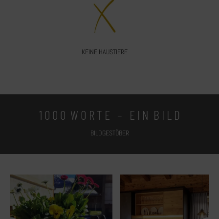
KEINE HAUSTIERE
1 0 0 0 W O R T E – E I N B I L D
BILDGESTÖBER