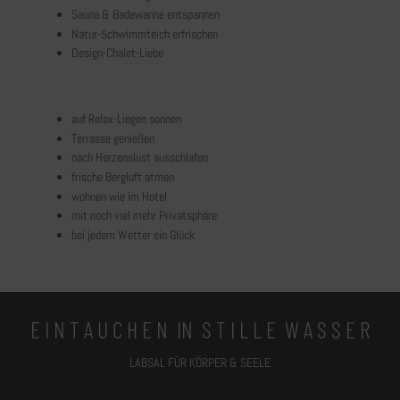
Sauna & Badewanne entspannen
Natur-Schwimmteich erfrischen
Design-Chalet-Liebe
auf Relax-Liegen sonnen
Terrasse genießen
nach Herzenslust ausschlafen
frische Bergluft atmen
wohnen wie im Hotel
mit noch viel mehr Privatsphäre
bei jedem Wetter ein Glück
E I N T A U C H E N IN S T I L L E W A S S E R
LABSAL FÜR KÖRPER & SEELE