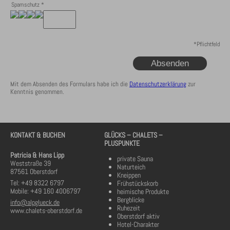
Spamschutz
*
*
Pflichtfeld
Mit dem Absenden des Formulars habe ich die
Datenschutzerklärung
zur
Kenntnis genommen.
KONTAKT & BUCHEN
GLÜCKS – CHALETS –
PLUSPUNKTE
Patricia & Hans Lipp
private Sauna
Weststraße 39
Naturteich
87561 Oberstdorf
Kneippen
Tel: +49 8322 6797
Frühstückskorb
Mobile: +49 160 4006797
heimische Produkte
Bergblicke
info@alpglueck.de
Ruhezeit
www.chalets-oberstdorf.de
Oberstdorf aktiv
Hotel-Charakter