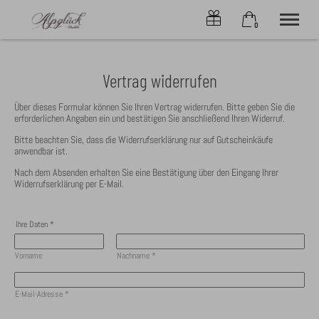
0
×
Ohne Zeitraum
Warenkorb ist leer
Vertrag widerrufen
Beliebige Personenzahl
Über dieses Formular können Sie Ihren Vertrag widerrufen. Bitte geben Sie die
erforderlichen Angaben ein und bestätigen Sie anschließend Ihren Widerruf.
CHALETs
Bitte beachten Sie, dass die Widerrufserklärung nur auf Gutscheinkäufe
anwendbar ist.
ONLINE-BUCHEN
SERVICE
Nach dem Absenden erhalten Sie eine Bestätigung über den Eingang Ihrer
Widerrufserklärung per E-Mail.
ANGEBOTE
ALPLIEBE
KONTAKT
Ihre Daten
*
OBERSTDORF
Vorname
Nachname
*
Tel.
+49 8322 6797
E-Mail-Adresse
*