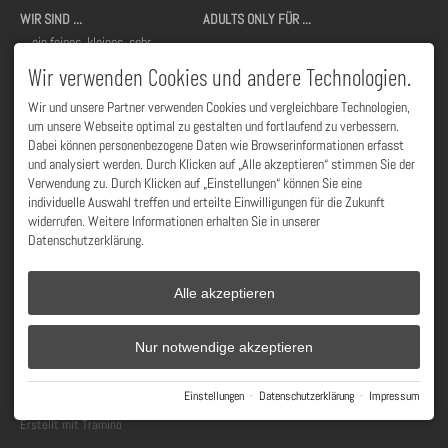
WIR SIND ...
ADULTS ONLY FÜR ...
... ein feines, kleines, sehr
Päärchen jeglichen Alters
hochwertig eingerichtetes
frisch Verheiratete
Wir verwenden Cookies und andere Technologien.
Chaletdorf. Im Herzen von
Eltern, die frei haben
Oberstdorf, absolut ruhig gelegen.
Paare, die ohne Kinder reisen
Wir und unsere Partner verwenden Cookies und vergleichbare Technologien,
Großeltern mit Zeit
Unsere großzügigen, frei stehenden
um unsere Webseite optimal zu gestalten und fortlaufend zu verbessern.
frisch Verliebte
Chalets bieten luxuriösen Komfort
Dabei können personenbezogene Daten wie Browserinformationen erfasst
Senioren mit Muse
wie im Hotel, privat Sauna & Spa,
und analysiert werden. Durch Klicken auf „Alle akzeptieren“ stimmen Sie der
Frühstücksglück im Korb,
Ihr sehnt Euch nach einer Auszeit,
Verwendung zu. Durch Klicken auf „Einstellungen“ können Sie eine
kneippsche Frische im Naturteich,
nach
leisem, lässigem Luxus
... bei
individuelle Auswahl treffen und erteilte Einwilligungen für die Zukunft
herrliche Bergblicke ...
uns seid Ihr richtig!
widerrufen. Weitere Informationen erhalten Sie in unserer
Datenschutzerklärung.
Alle akzeptieren
Facebook
Instagram
Nur notwendige akzeptieren
Impressum
Datenschutz
Barrierefreiheit
Vertrag widerrufen
AGB
Einstellungen
·
Datenschutzerklärung
·
Impressum
Cookie-Einstellungen
Erstellt mit
Tramino