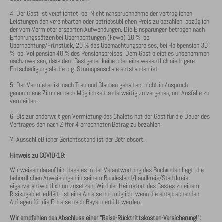
4. Der Gast ist verpflichtet, bei Nichtinanspruchnahme der vertraglichen
Leistungen den vereinbarten oder betriebsüblichen Preis zu bezahlen, abzüglich
der vom Vermieter ersparten Aufwendungen. Die Einsparungen betragen nach
Erfahrungssätzen bei Übernachtungen (Fewo) 10 %, bei
Übernachtung/Frühstück, 20 % des Übernachtungspreises, bei Halbpension 30
%, bei Vollpension 40 % des Pensionspreises. Dem Gast bleibt es unbenommen
nachzuweisen, dass dem Gastgeber keine oder eine wesentlich niedrigere
Entschädigung als die o.g. Stornopauschale entstanden ist.
5. Der Vermieter ist nach Treu und Glauben gehalten, nicht in Anspruch
genommene Zimmer nach Möglichkeit anderweitig zu vergeben, um Ausfälle zu
vermeiden.
6. Bis zur anderweitigen Vermietung des Chalets hat der Gast für die Dauer des
Vertrages den nach Ziffer 4 errechneten Betrag zu bezahlen.
7. Ausschließlicher Gerichtsstand ist der Betriebsort.
Hinweis zu COVID-19
:
Wir weisen darauf hin, dass es in der Verantwortung des Buchenden liegt, die
behördlichen Anweisungen in seinem Bundesland/Landkreis/Stadtkreis
eigenverantwortlich umzusetzen. Wird der Heimatort des Gastes zu einem
Risikogebiet erklärt, ist eine Anreise nur möglich, wenn die entsprechenden
Auflagen für die Einreise nach Bayern erfüllt werden.
Wir empfehlen den Abschluss einer "Reise-Rücktrittskosten-Versicherung!":