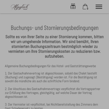
0
×
Ohne Zeitraum
Warenkorb ist leer
Buchungs- und Stornierungsbedingungen
Beliebige Personenzahl
Sollte es von Ihrer Seite zu einer Stornierung kommen, bitten
wir um umgehende Information. Wir sind bemüht, Ihren
stornierten Buchungszeitraum bestmöglich wieder zu
CHALETs
vermieten um Ihre Stornierungskosten zu reduzieren bzw.
ONLINE-BUCHEN
aufzuheben.
SERVICE
ANGEBOTE
Allgemeine Buchungsbedingungen für das Hotel- und Gaststättengewerbe
ALPLIEBE
1. Der Gastaufnahmevertrag ist abgeschlossen, sobald das Chalet bestellt
KONTAKT
(Buchung) und zugesagt (Bestätigung) worden ist. Für die Bestätigung ist
OBERSTDORF
sowohl die mündliche als auch die schriftliche Form bindend.
2. Der Abschluss des Gastaufnahmevertrags verpflichtet die Vertragspartner
zur Erfüllung des Vertrages, gleichgültig, auf welche Dauer der Vertrag
Tel.
+49 8322 6797
abgeschlossen ist.
3. Der Vermieter ist verpflichtet, bei Nichtbereitstellung des Zimmers dem
Gast Schadenersatz zu leisten.