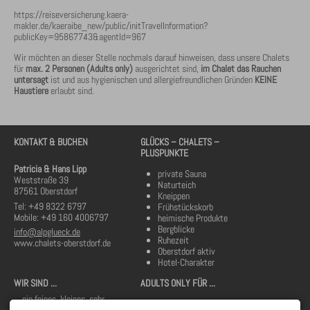
https://reiseversicherung.kaera-
makler.de/kaeraibe_new/public/initTravelInformation?
publicKey=95867743&agentId=967
Wir möchten an dieser Stelle nochmals darauf hinweisen, dass unsere Chalets
für
max. 2 Personen (Adults only)
ausgerichtet sind,
im Chalet das Rauchen
untersagt
ist und aus hygienischen und allergiefreundlichen Gründen
KEINE
Haustiere
erlaubt sind.
KONTAKT & BUCHEN
GLÜCKS – CHALETS –
PLUSPUNKTE
Patricia & Hans Lipp
private Sauna
Weststraße 39
Naturteich
87561 Oberstdorf
Kneippen
Tel: +49 8322 6797
Frühstückskorb
Mobile: +49 160 4006797
heimische Produkte
Bergblicke
info@alpglueck.de
Ruhezeit
www.chalets-oberstdorf.de
Oberstdorf aktiv
Hotel-Charakter
WIR SIND ...
ADULTS ONLY FÜR ...
... ein feines, kleines, sehr
Päärchen jeglichen Alters