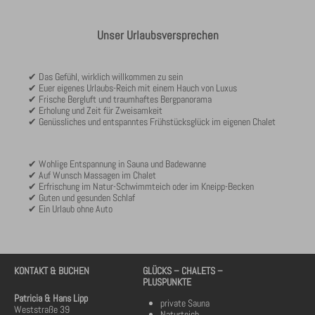
Unser Urlaubsversprechen
✔ Das Gefühl, wirklich willkommen zu sein
✔ Euer eigenes Urlaubs-Reich mit einem Hauch von Luxus
✔ Frische Bergluft und traumhaftes Bergpanorama
✔ Erholung und Zeit für Zweisamkeit
✔ Genüssliches und entspanntes Frühstücksglück im eigenen Chalet
✔ Wohlige Entspannung in Sauna und Badewanne
✔ Auf Wunsch Massagen im Chalet
✔ Erfrischung im Natur-Schwimmteich oder im Kneipp-Becken
✔ Guten und gesunden Schlaf
✔ Ein Urlaub ohne Auto
KONTAKT & BUCHEN
GLÜCKS – CHALETS –
PLUSPUNKTE
Patricia & Hans Lipp
private Sauna
Weststraße 39
Naturteich