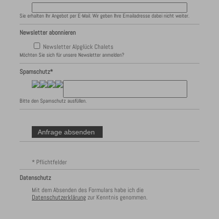
Sie erhalten Ihr Angebot per E-Mail. Wir geben Ihre Emailadresse dabei nicht weiter.
Newsletter abonnieren
Newsletter Alpglück Chalets
Möchten Sie sich für unsere Newsletter anmelden?
Spamschutz*
Bitte den Spamschutz ausfüllen.
* Pflichtfelder
Datenschutz
Mit dem Absenden des Formulars habe ich die
Datenschutzerklärung
zur Kenntnis genommen.