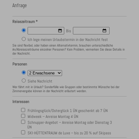
Anfrage
Reisezeitraum *
Bis
Ich lege meinen Urlaubstermin in der Nachricht fest
Sie sind flexibel, oder haben einen Alternativtermin, brauchen unterschiedliche
An/Abreisezeiträume einzelner Personen? Kein Problem, vermerken Sie diese Details in
der Nachricht.
Personen
Siehe Nachricht
Wer fährt mit in Urlaub? Sonderfälle wie Gruppen oder bestimmte Wünsche bei der
Zimmervergabe können in der Nachricht erläutert werden.
Interessen
Frühlingsglück/Osterglück 1 ÜN geschenkt ab 7 ÜN
Midweek – Anreise Montag 4 ÜN
Schnupper-Angebot – Anreise Montag oder Dienstag 3
ÜN
SKI-HÜTTENTRAUM de Luxe – bis zu 20 % auf Skipass