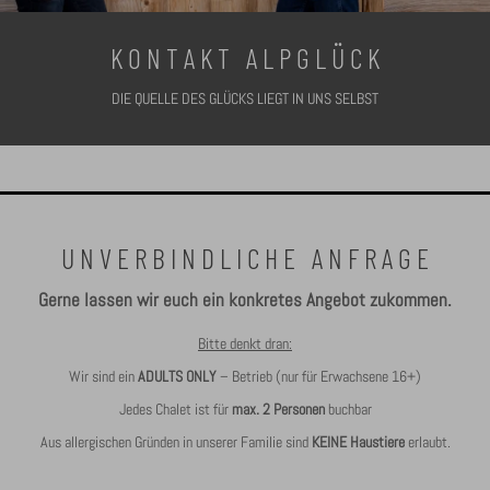
K O N T A K T A L P G L Ü C K
DIE QUELLE DES GLÜCKS LIEGT IN UNS SELBST
U N V E R B I N D L I C H E A N F R A G E
Gerne lassen wir euch ein konkretes Angebot zukommen.
Bitte denkt dran:
Wir sind ein
ADULTS ONLY
– Betrieb (nur für Erwachsene 16+)
Jedes Chalet ist für
max. 2 Personen
buchbar
Aus allergischen Gründen in unserer Familie sind
KEINE Haustiere
erlaubt.