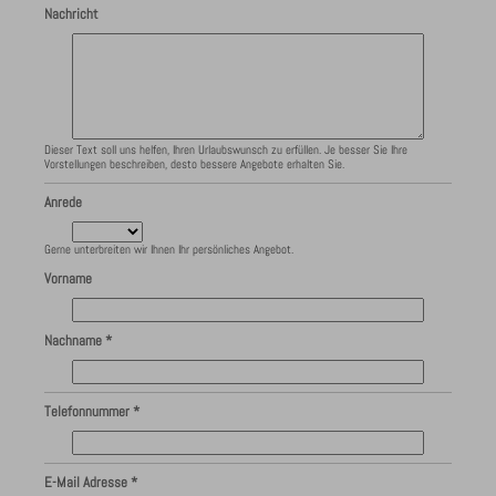
Nachricht
Dieser Text soll uns helfen, Ihren Urlaubswunsch zu erfüllen. Je besser Sie Ihre
Vorstellungen beschreiben, desto bessere Angebote erhalten Sie.
Anrede
Gerne unterbreiten wir Ihnen Ihr persönliches Angebot.
Vorname
Nachname *
Telefonnummer *
E-Mail Adresse *