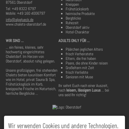
87561 Oberstdorf
Kneippen
Tel: +49 8322 6797
Frühstückskorb
Mobile: +49 160 4006797
heimische Produkte
Bergblicke
info@alpglueck.de
Ruhezeit
www.chalets-oberstdorf.de
Oberstdorf aktiv
Hotel-Charakter
WIR SIND ...
ADULTS ONLY FÜR ...
... ein feines, kleines, sehr
Päärchen jeglichen Alters
hochwertig eingerichtetes
frisch Verheiratete
Chaletdorf. Im Herzen von
Eltern, die frei haben
Oberstdorf, absolut ruhig gelegen.
Paare, die ohne Kinder reisen
Großeltern mit Zeit
Unsere großzügigen, frei stehenden
frisch Verliebte
Chalets bieten luxuriösen Komfort
Senioren mit Muse
wie im Hotel, privat Sauna & Spa,
Frühstücksglück im Korb,
Ihr sehnt Euch nach einer Auszeit,
kneippsche Frische im Naturteich,
nach
leisem, lässigem Luxus
... bei
herrliche Bergblicke ...
uns seid Ihr richtig!
Wir verwenden Cookies und andere Technologien.