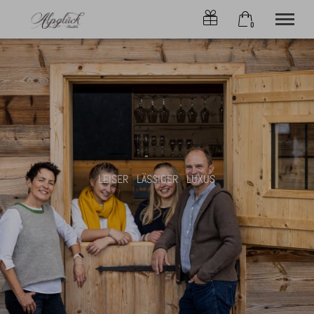
0
×
Warenkorb ist leer
CHALETs
ONLINE-BUCHEN
SERVICE
ANGEBOTE
ALPLIEBE
KONTAKT
LEISER LÄSSIGER LUXUS
OBERSTDORF
Tel.
+49 8322 6797