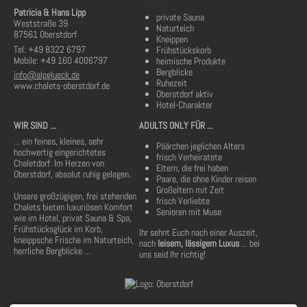
Patricia & Hans Lipp
private Sauna
Weststraße 39
Naturteich
87561 Oberstdorf
Kneippen
Tel: +49 8322 6797
Frühstückskorb
Mobile: +49 160 4006797
heimische Produkte
Bergblicke
info@alpglueck.de
Ruhezeit
www.chalets-oberstdorf.de
Oberstdorf aktiv
Hotel-Charakter
WIR SIND ...
ADULTS ONLY FÜR ...
... ein feines, kleines, sehr
Päärchen jeglichen Alters
hochwertig eingerichtetes
frisch Verheiratete
Chaletdorf. Im Herzen von
Eltern, die frei haben
Oberstdorf, absolut ruhig gelegen.
Paare, die ohne Kinder reisen
Großeltern mit Zeit
Unsere großzügigen, frei stehenden
frisch Verliebte
Chalets bieten luxuriösen Komfort
Senioren mit Muse
wie im Hotel, privat Sauna & Spa,
Frühstücksglück im Korb,
Ihr sehnt Euch nach einer Auszeit,
kneippsche Frische im Naturteich,
nach
leisem, lässigem Luxus
... bei
herrliche Bergblicke ...
uns seid Ihr richtig!