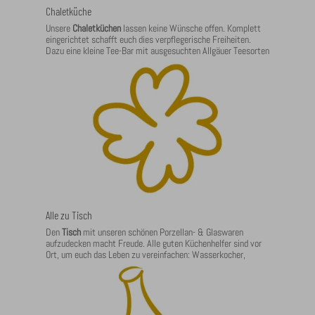
Chaletküche
Unsere
Chaletküchen
lassen keine Wünsche offen. Komplett
eingerichtet schafft euch dies verpflegerische Freiheiten.
Dazu eine kleine Tee-Bar mit ausgesuchten Allgäuer Teesorten
und eine Nespresso Maschine für eure Kaffee- & Espresso-
Spezialitäten.
Alle zu Tisch
Den
Tisch
mit unseren schönen Porzellan- & Glaswaren
aufzudecken macht Freude. Alle guten Küchenhelfer sind vor
Ort, um euch das Leben zu vereinfachen: Wasserkocher,
Toaster, Besteck, Geschirrtücher – inklusive Eiswürfel direkt
aus dem Gefrierfach.