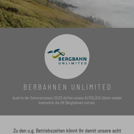
B E R B A H N E N U N L I M I T E D
Auch in der Sommersaison 2026 dürfen unsere ALPGLÜCK Gäste wieder
kostenfrei die OK Bergbahnen nutzen.
Zu den u.g. Betriebszeiten könnt Ihr damit unsere acht