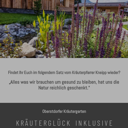
Findet Ihr Euch im folgendem Satz vom Kräuterpfarrer Kneipp wieder?
„Alles was wir brauchen um gesund zu bleiben, hat uns die
Natur reichlich geschenkt.“
Oberstdorfer Kräutergarten
K R Ä U T E R G L Ü C K I N K L U S I V E