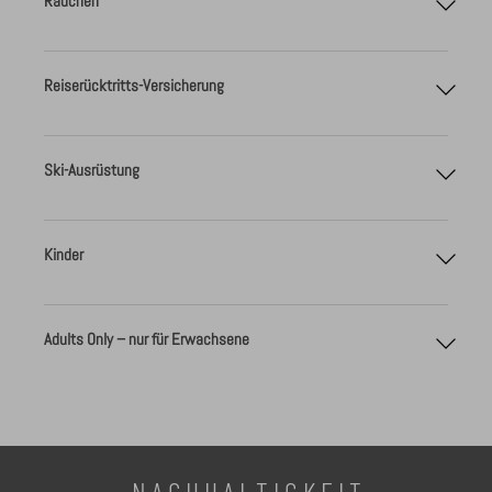
Rauchen
Reiserücktritts-Versicherung
Ski-Ausrüstung
Reiserücktrittsversicherung
Kinder
Adults Only – nur für Erwachsene
"Adults only" – nur für Erwachsene
N A C H H A L T I G K E I T