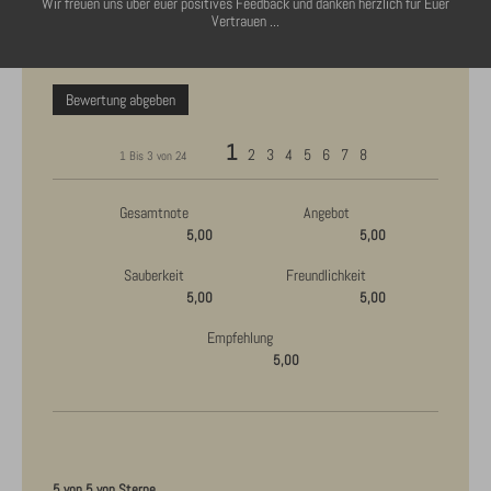
Wir freuen uns über euer positives Feedback und danken herzlich für Euer
Vertrauen ...
Bewertung abgeben
1
2
3
4
5
6
7
8
1 Bis 3 von 24
Gesamtnote
Angebot
5,00
5,00
Sauberkeit
Freundlichkeit
5,00
5,00
Empfehlung
5,00
5 von 5 von Sterne