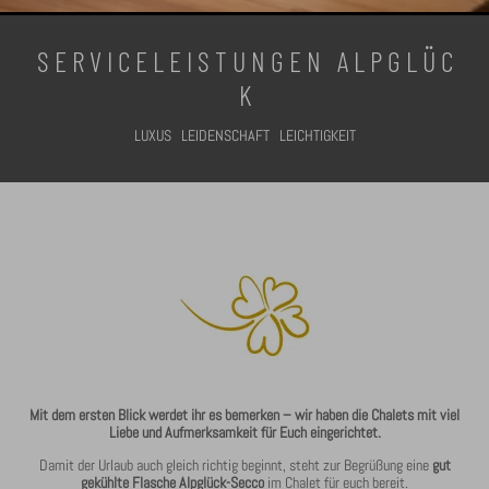
S E R V I C E L E I S T U N G E N A L P G L Ü C
K
LUXUS LEIDENSCHAFT LEICHTIGKEIT
Mit dem ersten Blick werdet ihr es bemerken – wir haben die Chalets mit viel
Liebe und Aufmerksamkeit für Euch eingerichtet.
Damit der Urlaub auch gleich richtig beginnt, steht zur Begrüßung eine
gut
gekühlte Flasche Alpglück-Secco
im Chalet für euch bereit.