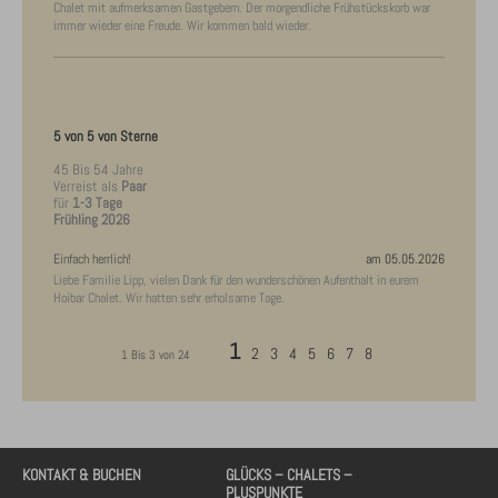
Chalet mit aufmerksamen Gastgebern. Der morgendliche Frühstückskorb war
immer wieder eine Freude. Wir kommen bald wieder.
5 von 5 von Sterne
45 Bis 54 Jahre
Verreist als
Paar
für
1-3 Tage
Frühling 2026
Einfach herrlich!
am 05.05.2026
Liebe Familie Lipp, vielen Dank für den wunderschönen Aufenthalt in eurem
Hoibar Chalet. Wir hatten sehr erholsame Tage.
1
2
3
4
5
6
7
8
1 Bis 3 von 24
KONTAKT & BUCHEN
GLÜCKS – CHALETS –
PLUSPUNKTE