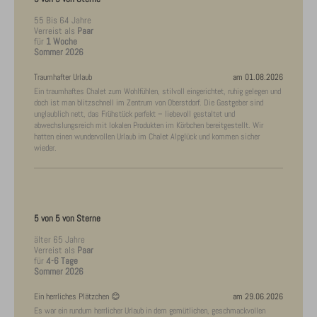
55 Bis 64 Jahre
Verreist als
Paar
für
1 Woche
Sommer 2026
Traumhafter Urlaub
am 01.08.2026
Ein traumhaftes Chalet zum Wohlfühlen, stilvoll eingerichtet, ruhig gelegen und
doch ist man blitzschnell im Zentrum von Oberstdorf. Die Gastgeber sind
unglaublich nett, das Frühstück perfekt – liebevoll gestaltet und
abwechslungsreich mit lokalen Produkten im Körbchen bereitgestellt. Wir
hatten einen wundervollen Urlaub im Chalet Alpglück und kommen sicher
wieder.
5 von 5 von Sterne
älter 65 Jahre
Verreist als
Paar
für
4-6 Tage
Sommer 2026
Ein herrliches Plätzchen 😊
am 29.06.2026
Es war ein rundum herrlicher Urlaub in dem gemütlichen, geschmackvollen