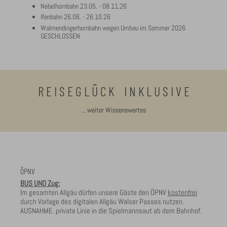
Nebelhornbahn 23.05. - 08.11.26
Ifenbahn 26.06. - 26.10.26
Walmendingerhornbahn wegen Umbau im Sommer 2026
GESCHLOSSEN
R E I S E G L Ü C K I N K L U S I V E
... weiter Wissenswertes
ÖPNV
BUS UND Zug:
Im gesamten Allgäu dürfen unsere Gäste den ÖPNV
kostenfrei
durch Vorlage des digitalen Allgäu Walser Passes nutzen.
AUSNAHME. private Linie in die Spielmannsaut ab dem Bahnhof.