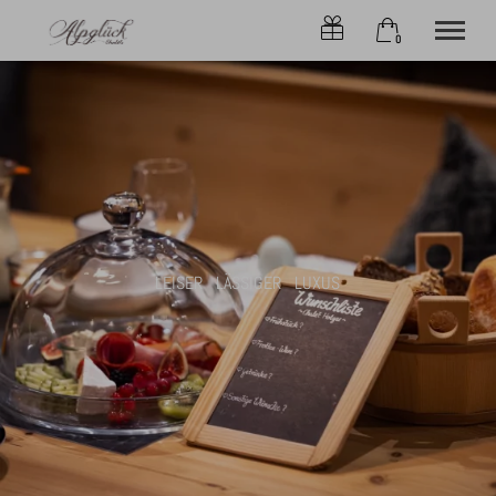
0
×
Ohne Zeitraum
Warenkorb ist leer
Beliebige Personenzahl
CHALETs
ONLINE-BUCHEN
SERVICE
LEISER LÄSSIGER LUXUS
ANGEBOTE
ALPLIEBE
KONTAKT
OBERSTDORF
Tel.
+49 8322 6797