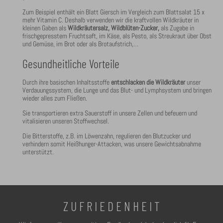
Zum Beispiel enthält ein Blatt Giersch im Vergleich zum Blattsalat 15 x
mehr Vitamin C. Deshalb verwenden wir die kraftvollen Wildkräuter in
kleinen Gaben als
Wildkräutersalz, Wildblüten-Zucker,
als Zugabe in
frischgepresstem Fruchtsaft, im Käse, als Pesto, als Streukraut über Obst
und Gemüse, im Brot oder als Brotaufstrich,…
Gesundheitliche Vorteile
Durch ihre basischen Inhaltsstoffe
entschlacken die Wildkräuter
unser
Verdauungssystem, die Lunge und das Blut- und Lymphsystem und bringen
wieder alles zum Fließen.
Sie transportieren extra Sauerstoff in unsere Zellen und befeuern und
vitalisieren unseren Stoffwechsel.
Die Bitterstoffe, z.B. im Löwenzahn, regulieren den Blutzucker und
verhindern somit Heißhunger-Attacken, was unsere Gewichtsabnahme
unterstützt.
Z U F R I E D E N H E I T