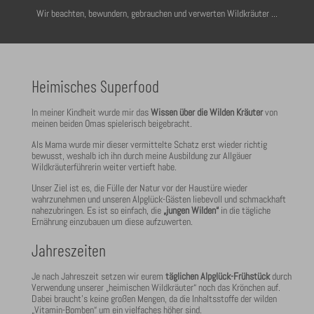
Wir beachten, bewundern, gebrauchen und verwerten Wildkräuter ...
Heimisches Superfood
In meiner Kindheit wurde mir das
Wissen über die Wilden Kräuter
von
meinen beiden Omas spielerisch beigebracht.
Als Mama wurde mir dieser vermittelte Schatz erst wieder richtig
bewusst, weshalb ich ihn durch meine Ausbildung zur Allgäuer
Wildkräuterführerin weiter vertieft habe.
Unser Ziel ist es, die Fülle der Natur vor der Haustüre wieder
wahrzunehmen und unseren Alpglück-Gästen liebevoll und schmackhaft
nahezubringen. Es ist so einfach, die
„jungen Wilden“
in die tägliche
Ernährung einzubauen um diese aufzuwerten.
Jahreszeiten
Je nach Jahreszeit setzen wir eurem
täglichen Alpglück-Frühstück
durch
Verwendung unserer „heimischen Wildkräuter“ noch das Krönchen auf.
Dabei braucht’s keine großen Mengen, da die Inhaltsstoffe der wilden
„Vitamin-Bomben“ um ein vielfaches höher sind.