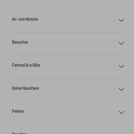
An- und Abreise
Besucher
spätestens ab 14:30 Uhr
9:30 Uhr
Fahrrad & e-Bike
Keine Haustiere
Parken
Stromtankstelle lädt euer Elektroauto