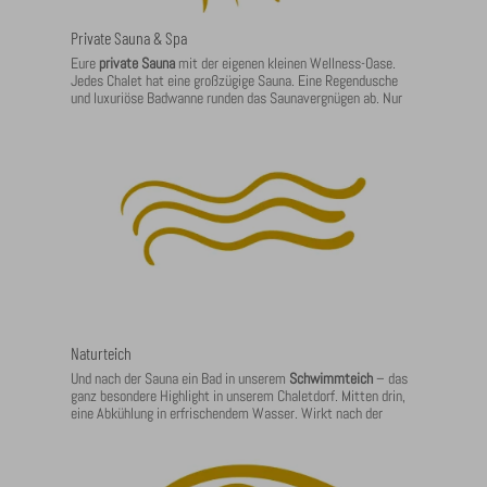
Private Sauna & Spa
Eure
private Sauna
mit der eigenen kleinen Wellness-Oase.
Jedes Chalet hat eine großzügige Sauna. Eine Regendusche
und luxuriöse Badwanne runden das Saunavergnügen ab. Nur
zu zweit, rein ins Gesundheitsglück. Eure Chalet-Sauna
erwartet euch.
Naturteich
Und nach der Sauna ein Bad in unserem
Schwimmteich
– das
ganz besondere Highlight in unserem Chaletdorf. Mitten drin,
eine Abkühlung in erfrischendem Wasser. Wirkt nach der
Sauna fast wie ein Jungbrunnen. Probiert es aus!